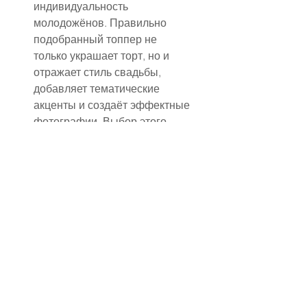
индивидуальность 
молодожёнов. Правильно 
подобранный топпер не 
только украшает торт, но и 
отражает стиль свадьбы, 
добавляет тематические 
акценты и создаёт эффектные 
фотографии. Выбор этого 
декоративного элемента 
зависит от концепции 
торжества, формы и 
размеров торта, а также от 
личных предпочтений пары.
Существует несколько 
популярных видов топперов. 
Классические фигурки жениха 
и невесты остаются 
универсальным вариантом и 