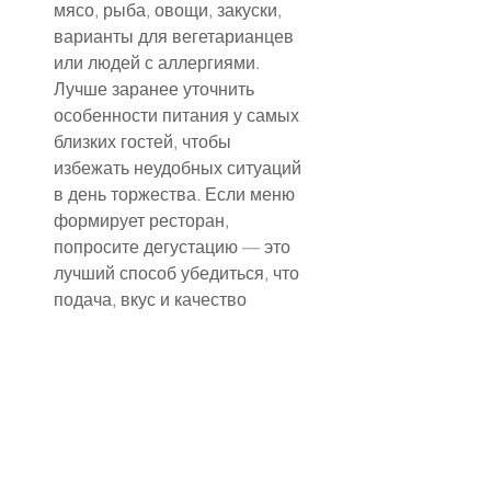
мясо, рыба, овощи, закуски, 
варианты для вегетарианцев 
или людей с аллергиями. 
Лучше заранее уточнить 
особенности питания у самых 
близких гостей, чтобы 
избежать неудобных ситуаций 
в день торжества. Если меню 
формирует ресторан, 
попросите дегустацию — это 
лучший способ убедиться, что 
подача, вкус и качество 
соответствуют вашим 
ожиданиям.
Расчёт количества блюд — 
ещё один ключевой момент. 
На одного гостя обычно 
приходится несколько видов 