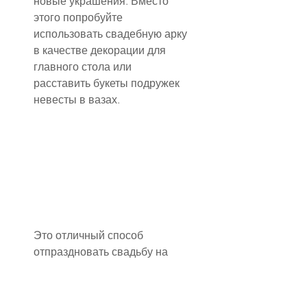
новые украшения. Вместо 
этого попробуйте 
использовать свадебную арку 
в качестве декорации для 
главного стола или 
расставить букеты подружек 
невесты в вазах.
Это отличный способ 
отпраздновать свадьбу на 
пляже с минимальными 
затратами, особенно если вы 
проводите ее недалеко от 