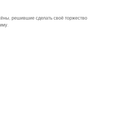
ожёны, решившие сделать своё торжество 
мму.