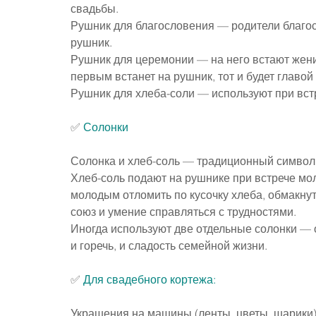
свадьбы.
Рушник для благословения — родители благос
рушник.
Рушник для церемонии — на него встают жених
первым встанет на рушник, тот и будет главой 
Рушник для хлеба-соли — используют при вс
✅ 
Солонки
Солонка и хлеб-соль — традиционный символ 
Хлеб-соль подают на рушнике при встрече мол
молодым отломить по кусочку хлеба, обмакнут
союз и умение справляться с трудностями.
Иногда используют две отдельные солонки — о
и горечь, и сладость семейной жизни.
✅ 
Для свадебного кортежа:
Украшения на машины (ленты, цветы, шарики