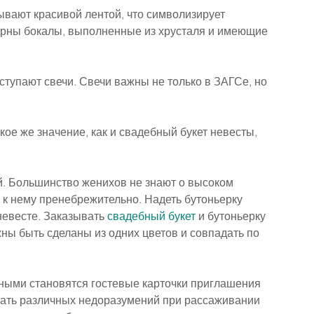
ывают красивой лентой, что символизирует 
ярны бокалы, выполненные из хрусталя и имеющие 
упают свечи. Свечи важны не только в ЗАГСе, но 
ое же значение, как и свадебный букет невесты, 
. Большинство женихов не знают о высоком 
я к нему пренебрежительно. Надеть бутоньерку 
невесте. Заказывать 
свадебный букет
 и бутоньерку 
ны быть сделаны из одних цветов и совпадать по 
ными становятся гостевые карточки приглашения 
жать различных недоразумений при рассаживании 