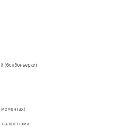
й (бонбоньерки)
х моментах)
и салфетками