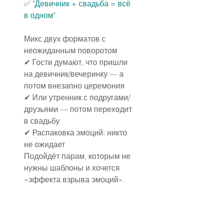
✅ 
"
Девичник
 + свадьба = всё 
в одном"
Микс двух форматов с 
неожиданным поворотом
✔ Гости думают, что пришли 
на девичник/вечеринку — а 
потом внезапно церемония
✔ Или утренник с подругами/
друзьями — потом переходит 
в свадьбу
✔ Распаковка эмоций: никто 
не ожидает
Подойдёт парам, которым не 
нужны шаблоны и хочется 
«эффекта взрыва эмоций».
✅ 
"Свадьба на колесах"