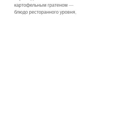
картофельным гратеном — 
блюдо ресторанного уровня, 
которое всегда впечатляет.
Филе сибаса с лимонно-
сливочным соусом и овощами 
гриль — элегантная и 
универсальная рыбная 
подача.
Куриное филе су-вид с 
травами и сливочным ризотто 
— нежно, сочно и идеально 
для больших банкетов.
Лосось в маринаде терияки с 
диким рисом — современный 
акцент и насыщенный вкус.
✔ Гарниры
Картофель гратен