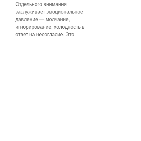
Отдельного внимания 
заслуживает эмоциональное 
давление — молчание, 
игнорирование, холодность в 
ответ на несогласие. Это 
форма наказания, которая 
заставляет партнёршу 
подстраиваться, лишь бы 
вернуть эмоциональный 
контакт.
Важно понимать, что 
нарушение личных границ — 
это не всегда осознанное зло. 
Иногда мужчина 
воспроизводит модель 
поведения, усвоенную в 
семье или прошлых 
отношениях. Однако 