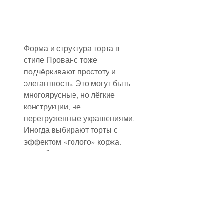
Форма и структура торта в 
стиле Прованс тоже 
подчёркивают простоту и 
элегантность. Это могут быть 
многоярусные, но лёгкие 
конструкции, не 
перегруженные украшениями. 
Иногда выбирают торты с 
эффектом «голого» коржа, 
когда бисквит слегка 
проглядывает сквозь крем, 
создавая домашний и уютный 
вид. Такой подход 
подчёркивает натуральность и 
простоту, так характерные 