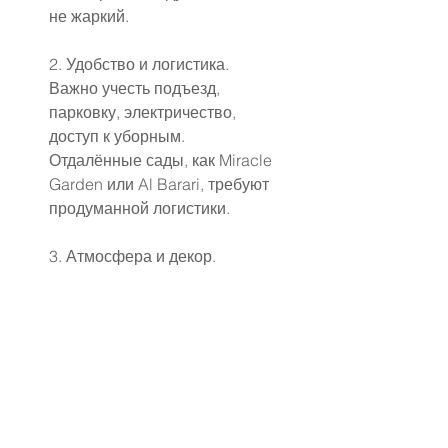
не жаркий.
2. Удобство и логистика.
Важно учесть подъезд, 
парковку, электричество, 
доступ к уборным. 
Отдалённые сады, как Miracle 
Garden или Al Barari, требуют 
продуманной логистики.
3. Атмосфера и декор.
Сад в Dubai Miracle Garden 
практически не нуждается в 
дополнительном оформлении, 
а другие площадки позволяют 
проявить креатив — добавьте 
арки, свечи, гирлянды.