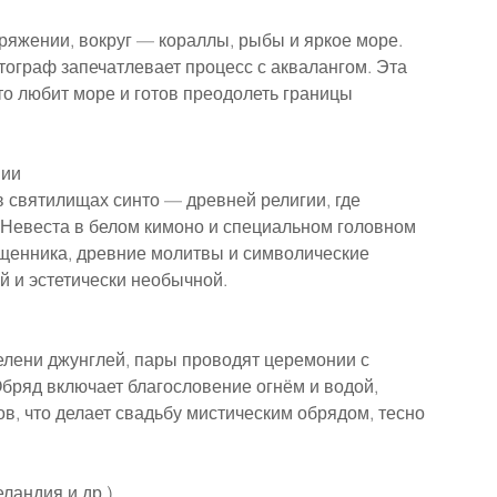
яжении, вокруг — кораллы, рыбы и яркое море. 
ограф запечатлевает процесс с аквалангом. Эта 
о любит море и готов преодолеть границы 
нии
святилищах синто — древней религии, где 
 Невеста в белом кимоно и специальном головном 
ященника, древние молитвы и символические 
й и эстетически необычной.
елени джунглей, пары проводят церемонии с 
ряд включает благословение огнём и водой, 
, что делает свадьбу мистическим обрядом, тесно 
ландия и др.)