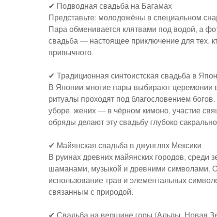
✔ Подводная свадьба на Багамах
Представьте: молодожёны в специальном снар
Пара обменивается клятвами под водой, а фот
свадьба — настоящее приключение для тех, кт
привычного.
✔ Традиционная синтоистская свадьба в Япо
В Японии многие пары выбирают церемонии в 
ритуалы проходят под благословением богов.
уборе, жених — в чёрном кимоно, участие св
обряды делают эту свадьбу глубоко сакрально
✔ Майянская свадьба в джунглях Мексики
В руинах древних майянских городов, среди з
шаманами, музыкой и древними символами. Об
использование трав и элементальных символов
связанным с природой.
✔ Свадьба на вершине горы (Альпы, Новая Зе