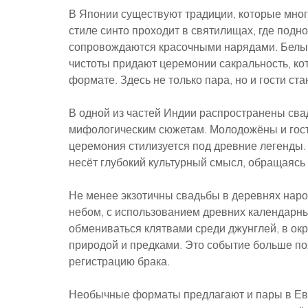
В Японии существуют традиции, которые мног
стиле синто проходит в святилищах, где подн
сопровождаются красочными нарядами. Белые
чистоты придают церемонии сакральность, ко
формате. Здесь не только пара, но и гости ст
В одной из частей Индии распространены сва
мифологическим сюжетам. Молодожёны и гости 
церемония стилизуется под древние легенды. 
несёт глубокий культурный смысл, обращаясь
Не менее экзотичны свадьбы в деревнях наро
небом, с использованием древних календарны
обмениваться клятвами среди джунглей, в окр
природой и предками. Это событие больше по
регистрацию брака.
Необычные форматы предлагают и пары в Евр