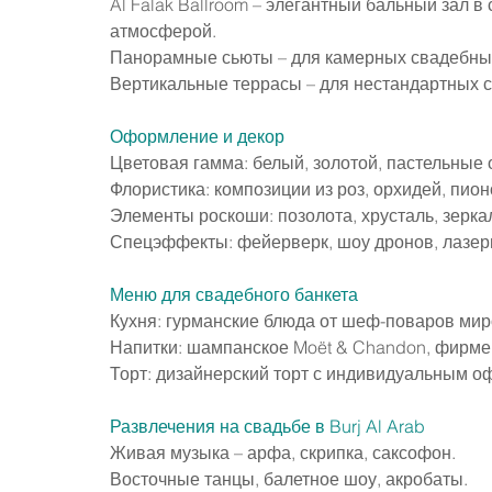
Al Falak Ballroom – элегантный бальный зал в
атмосферой.
Панорамные сьюты – для камерных свадебных
Вертикальные террасы – для нестандартных 
Оформление
 и декор
Цветовая гамма: белый, золотой, пастельные 
Флористика: композиции из роз, орхидей, пио
Элементы роскоши: позолота, хрусталь, зерка
Спецэффекты: фейерверк, шоу дронов, лазер
Меню для свадебного банкета
Кухня: гурманские блюда от шеф-поваров мир
Напитки: шампанское Moët & Chandon, фирмен
Торт: дизайнерский торт с индивидуальным о
Развлечения на свадьбе
 в Burj Al Arab
Живая музыка – арфа, скрипка, саксофон.
Восточные танцы, балетное шоу, акробаты.