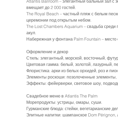
Atlantis Ballroom – элегантный бальный зал с
вмещает до 2 000 гостей.
The Royal Beach – частный пляж с белым пес
церемонии под открытым небом.
The Lost Chambers Aquarium – свадьба среди 
акул.
Набережная у фонтана Palm Fountain – место
Оформление и декор
Стиль: элегантный, морской, восточный, футу
Цветовая гамма: белый, золотой, лазурный, 
Флористика: арки из белых орхидей, роз и пио
Элементы роскоши: позолоченные элементы, к
Эффекты: фейерверки, световое шоу, подво
Свадебное меню в Atlantis The Palm
Морепродукты: устрицы, омары, суши.
Гурманские блюда: стейки, вегетарианские де
Элитные напитки: шампанское Dom Pérignon, 