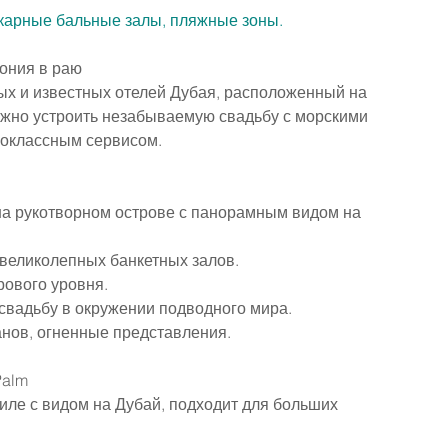
шикарные бальные залы, пляжные зоны.
мония в раю
ных и известных отелей Дубая, расположенный на 
ожно устроить незабываемую свадьбу с морскими 
воклассным сервисом.
на рукотворном острове с панорамным видом на 
великолепных банкетных залов.
рового уровня.
свадьбу в окружении подводного мира.
нов, огненные представления.
Palm
тиле с видом на Дубай, подходит для больших 