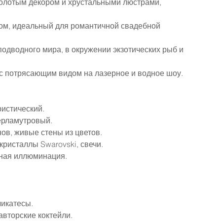
 золотым декором и хрустальными люстрами, 
ком, идеальный для романтичной свадебной 
подводного мира, в окружении экзотических рыб и 
 с потрясающим видом на лазерное и водное шоу.
ристический.
перламутровый.
нов, живые стены из цветов.
ристаллы Swarovski, свечи.
дная иллюминация.
ликатесы.
авторские коктейли.