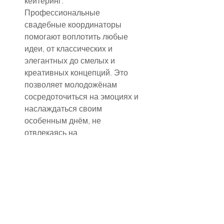
кейтеринг. 
Профессиональные 
свадебные координаторы 
помогают воплотить любые 
идеи, от классических и 
элегантных до смелых и 
креативных концепций. Это 
позволяет молодожёнам 
сосредоточиться на эмоциях и 
наслаждаться своим 
особенным днём, не 
отвлекаясь на 
организационные детали.
Кулинарная составляющая в 
Atlantis The Palm также 
находится на высшем уровне. 
Рестораны отеля предлагают 
блюда разных кухонь мира, а 