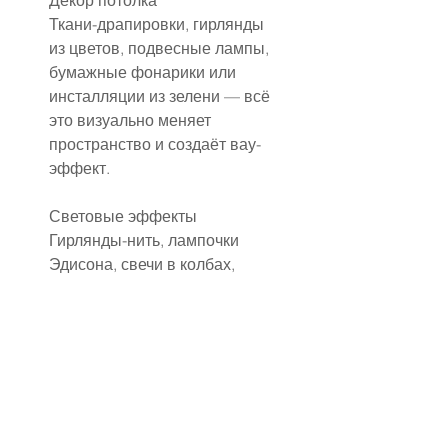
Декор потолка
Ткани-драпировки, гирлянды 
из цветов, подвесные лампы, 
бумажные фонарики или 
инсталляции из зелени — всё 
это визуально меняет 
пространство и создаёт вау-
эффект.
Световые эффекты
Гирлянды-нить, лампочки 
Эдисона, свечи в колбах, 
неоновые надписи с именами 
молодожёнов или цитатой.
Композиции на столах
Не только классические 
цветочные — можно 
использовать микс живых 