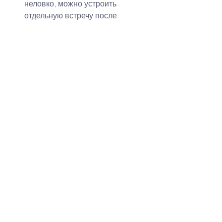
неловко, можно устроить 
отдельную встречу после 
свадьбы.
✔ “Плюс один”: приглашать ли 
вторые половинки гостей?
Если гость женат/замужем – 
вежливо пригласить его пару.
Если гость в долгосрочных 
отношениях – лучше 
пригласить его +1.
Если это новый партнёр или 
просто знакомый – можно не 
звать.
Совет: Можно указать в 
приглашении "Только для 
Вас", если без "плюс один".
✔ Проверочный чек-лист: 