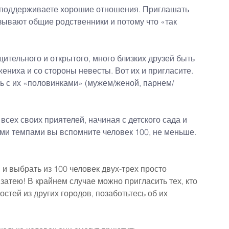
, поддерживаете хорошие отношения. Приглашать 
вязывают общие родственники и потому что «так 
щительного и открытого, много близких друзей быть 
ениха и со стороны невесты. Вот их и пригласите. 
ть с их «половинками» (мужем/женой, парнем/
сех своих приятелей, начиная с детского сада и 
ими темпами вы вспомните человек 100, не меньше. 
и выбрать из 100 человек двух-трех просто 
 затею! В крайнем случае можно пригласить тех, кто 
стей из других городов, позаботьтесь об их 