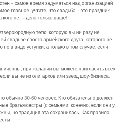
стен – самое время задуматься над организацией 
мое главное: учтите, что свадьба – это праздник 
а кого нет – дело только ваше!
етвероюродную тетю, которую вы ни разу не 
ей свадьбе своего армейского друга, которого не 
о не в виде уступки, а только в том случае, если 
раниченны, при желании вы можете пригласить всех 
если вы не из олигархов или звезд шоу-бизнеса, 
то обычно 30-60 человек. Кто обязательно должен 
ные братья/сестры (с семьями, конечно, если они у 
ужны, но традиция эта сохранилась. Как правило, 
есты.