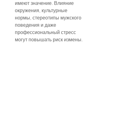
имеют значение. Влияние 
окружения, культурные 
нормы, стереотипы мужского 
поведения и даже 
профессиональный стресс 
могут повышать риск измены. 
Иногда мужчины 
воспринимают измену как 
«естественное» явление или 
способ справиться с 
давлением, не осознавая 
разрушительные последствия 
для отношений.
Не стоит забывать и о 
личностной несовместимости 
или внутренних проблемах. 
Мужчина может изменять, 
если у него есть 