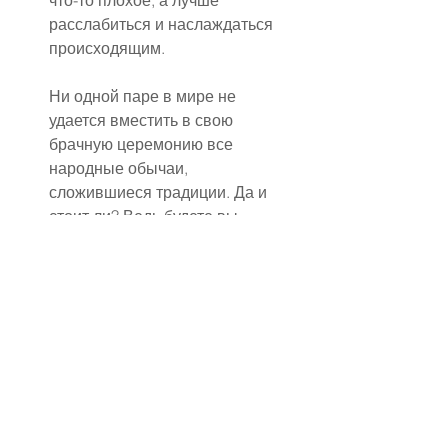
что-то плохое, а лучше 
расслабиться и наслаждаться 
происходящим.
Ни одной паре в мире не 
удается вместить в свою 
брачную церемонию все 
народные обычаи, 
сложившиеся традиции. Да и 
стоит ли? Ведь будете вы 
стараться соблюдать все 
обычаи, просто распишитесь 
или все сделаете по-своему – 
это никак не повлияет на 
будущую совместную жизнь.
Не стоит бояться различных 
мыслей о правильности 
своего выбора. Не стоит этого 
пугаться.