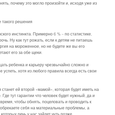
нять, почему это могло произойти и, исходя уже из 
е такого решения
кого инстинкта. Примерно 6 % – по статистике, 
очь. Ну как тут рожать, если к детям не питаешь 
ргия на мороженное, но не будете же вы его 
етают его за обе щеки.
щать ребенка и карьеру чрезвычайно сложно и 
 успеть, хотя из любого правила всегда есть свои 
я станет ей второй «мамой», которая будет иметь на 
Где тут гарантии что человек будет нужный, да и 
время, чтобы обнять, поцеловать и проводить к 
ы обрекаете себя на материальные проблемы, а 
которых речь у нас зайдет чуть позже.