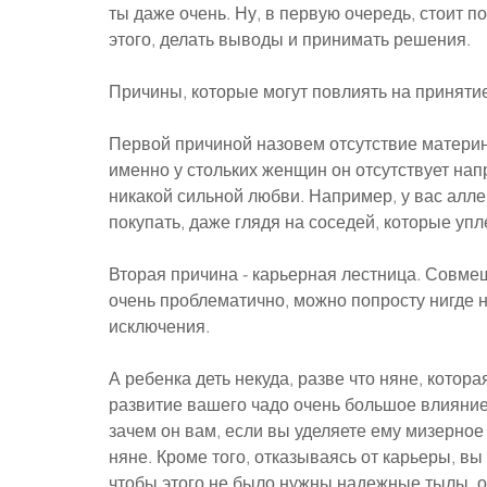
ты даже очень. Ну, в первую очередь, стоит по
этого, делать выводы и принимать решения.
Причины, которые могут повлиять на приняти
Первой причиной назовем отсутствие материнс
именно у стольких женщин он отсутствует напр
никакой сильной любви. Например, у вас алле
покупать, даже глядя на соседей, которые упл
Вторая причина - карьерная лестница. Совме
очень проблематично, можно попросту нигде не
исключения.
А ребенка деть некуда, разве что няне, котора
развитие вашего чадо очень большое влияние. 
зачем он вам, если вы уделяете ему мизерное 
няне. Кроме того, отказываясь от карьеры, в
чтобы этого не было нужны надежные тылы, о 