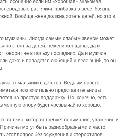
вать, особенно если им «хорошая» знакомая 
послеродовые растяжки, прибавка в весе, боязнь 
жной. Вообще жена должна хотеть детей, но это в 
его мужчины. Иногда самым слабым звеном может 
рьяно стоят за детей, нежели женщины, да и 
т говорит не в пользу последних. Да и мужчин 
сли даже и попадется любящий и лелеющий, то он 
м. 
лучают мальчики с детства. Ведь им просто 
ниматься исключительно представительницы 
пятся на простую поддержку. Но, конечно, есть 
 каменную опору будет чрезвычайно хорошо.
тная тема, которая требует понимания, уважения и 
 Причины могут быть разнообразными и часто 
ь этот вопрос без осуждения и стереотипов.