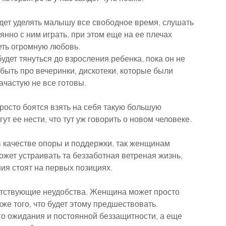
дет уделять малышу все свободное время, слушать 
нно с ним играть, при этом еще на ее плечах 
меть огромную любовь.
удет тянуться до взросления ребенка, пока он не 
абыть про вечеринки, дискотеки, которые были 
зачастую не все готовы.
росто боятся взять на себя такую большую 
гут ее нести, что тут уж говорить о новом человеке.
 в качестве опоры и поддержки, так женщинам 
жет устраивать та беззаботная ветреная жизнь, 
ения стоят на первых позициях.
утствующие неудобства. Женщина может просто 
кже того, что будет этому предшествовать.
го ожидания и постоянной беззащитности, а еще 