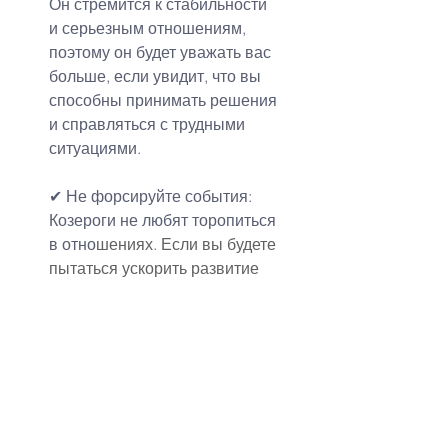
Он стремится к стабильности 
и серьезным отношениям, 
поэтому он будет уважать вас 
больше, если увидит, что вы 
способны принимать решения 
и справляться с трудными 
ситуациями.
✔ Не форсируйте события:
Козероги не любят торопиться 
в отно
шениях. Если вы будете 
пытаться ускорить развитие 
отношений или ожидать 
быстрых проявлений 
привязанности, это может 
напугать его. Дайте ему 
время, чтобы он пришел к 
своим собственным выводам.