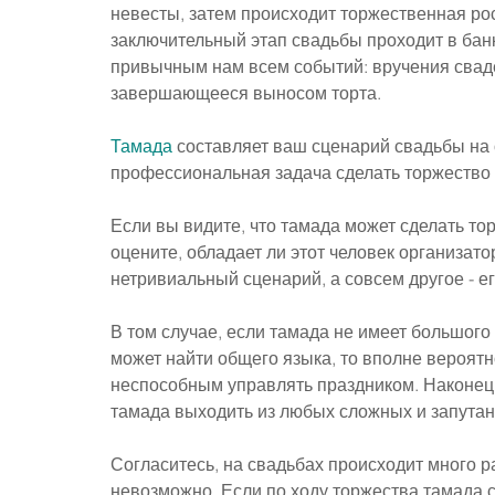
невесты, затем происходит торжественная рос
заключительный этап свадьбы проходит в банк
привычным нам всем событий: вручения сваде
завершающееся выносом торта.
Тамада
 составляет ваш сценарий свадьбы на 
профессиональная задача сделать торжеств
Если вы видите, что тамада может сделать то
оцените, обладает ли этот человек организато
нетривиальный сценарий, а совсем другое - е
В том случае, если тамада не имеет большого
может найти общего языка, то вполне вероятн
неспособным управлять праздником. Наконец,
тамада выходить из любых сложных и запутан
Согласитесь, на свадьбах происходит много р
невозможно. Если по ходу торжества тамада с