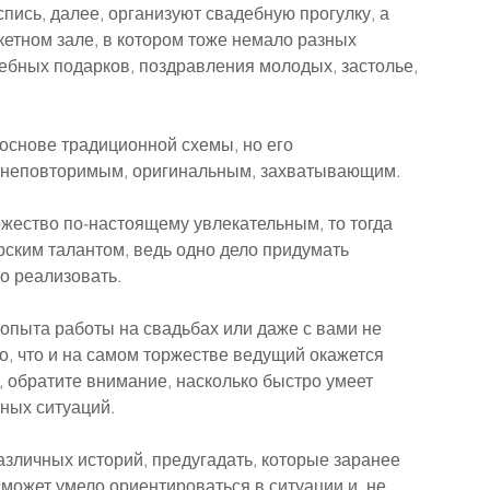
пись, далее, организуют свадебную прогулку, а 
етном зале, в котором тоже немало разных 
бных подарков, поздравления молодых, застолье, 
основе традиционной схемы, но его 
о неповторимым, оригинальным, захватывающим.
ржество по-настоящему увлекательным, то тогда 
рским талантом, ведь одно дело придумать 
го реализовать.
 опыта работы на свадьбах или даже с вами не 
о, что и на самом торжестве ведущий окажется 
 обратите внимание, насколько быстро умеет 
ных ситуаций.
азличных историй, предугадать, которые заранее 
может умело ориентироваться в ситуации и, не 