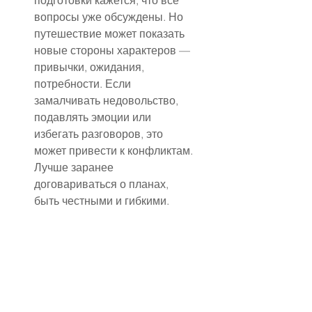
подготовки кажется, что все 
вопросы уже обсуждены. Но 
путешествие может показать 
новые стороны характеров — 
привычки, ожидания, 
потребности. Если 
замалчивать недовольство, 
подавлять эмоции или 
избегать разговоров, это 
может привести к конфликтам. 
Лучше заранее 
договариваться о планах, 
быть честными и гибкими.
Ещё одна ловушка — 
постоянное пребывание в 
телефоне. Желание всё 
сфотографировать, выложить 
в соцсети или 