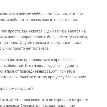
ваться о поиске хобби — увлечения, которое 
илы и добавить в жизнь новые впечатления.
так просто, как кажется. Одни записываются на 
чать новое направление с большим энтузиазмом, 
ют интерес. Другие годами откладывают поиск 
о у них просто нет талантов.
ельно должно превращаться в профессию, 
пособностей. Его главная задача — дарить 
ючаться от повседневных забот. При этом 
те, если подойти к этому процессу без лишних 
взрослом возрасте?
ть в детстве или юности, а во взрослом возрасте 
ыми делами. Однако это распространенное 