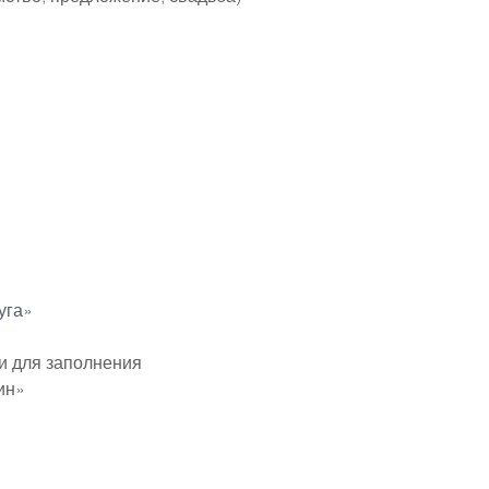
уга»
ми для заполнения
ин»