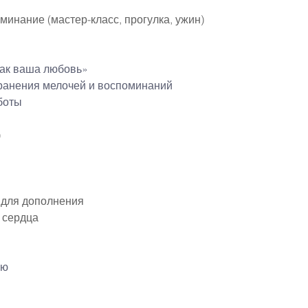
инание (мастер-класс, прогулка, ужин)
как ваша любовь»
ранения мелочей и воспоминаний
боты
)
 для дополнения
 сердца
ию