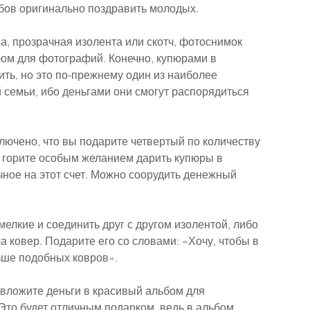
бов оригинально поздравить молодых.
а, прозрачная изолента или скотч, фотоснимок 
ом для фотографий. Конечно, купюрами в 
ить, но это по-прежнему один из наиболее 
семьи, ибо деньгами они смогут распорядиться 
сключено, что вы подарите четвертый по количеству 
е горите особым желанием дарить купюры в 
ное на этот счет. Можно соорудить денежный 
елкие и соединить друг с другом изолентой, либо 
а ковер. Подарите его со словами: «Хочу, чтобы в 
ьше подобных ковров».
 вложите деньги в красивый альбом для 
Это будет отличным подарком, ведь в альбом 