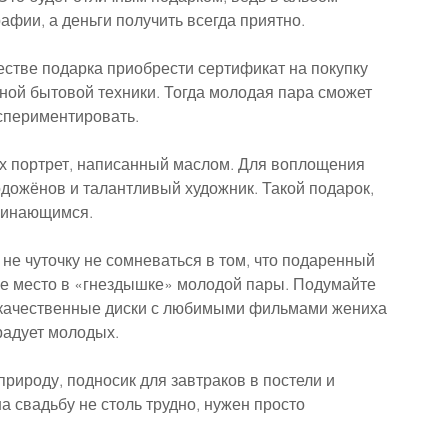
фии, а деньги получить всегда приятно.
честве подарка приобрести сертификат на покупку 
ой бытовой техники. Тогда молодая пара сможет 
спериментировать. 
х портрет, написанный маслом. Для воплощения 
дожёнов и талантливый художник. Такой подарок, 
минающимся.
не чуточку не сомневаться в том, что подаренный 
ее место в «гнездышке» молодой пары. Подумайте 
и качественные диски с любимыми фильмами жениха 
радует молодых. 
рироду, подносик для завтраков в постели и 
 свадьбу не столь трудно, нужен просто 