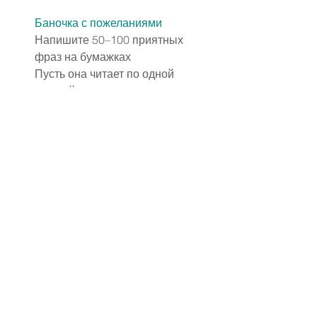
Баночка с пожеланиями
Напишите 50–100 приятных 
фраз на бумажках
Пусть она читает по одной 
каждый день или в трудную 
минуту
Купоны любви
Серия «сертификатов» на 
массаж, завтрак в постель, 
вечер кино, объятия
Весело, мило и неожиданно
Собственный ужин
Приготовьте любимые блюда
Украсьте стол, зажгите свечи, 
включите фоновую музыку
Сделайте меню с названиями 