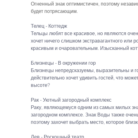
Огненный знак оптимистичен, поэтому независим
будет потрясающим.
Телец - Коттедж
Тельцы любят все красивое, но являются оче
хочет ничего слишком экстравагантного или р
красивым и очаровательным. Изысканный кот
Близнецы - В окружении гор
Близнецы непредсказуемы, выразительны и го
действительно хочет удивить гостей, что мож
высоте?
Рак - Уютный загородный комплекс
Раку, являющемуся одним из самых милых зна
загородном комплексе. Знак Воды также очен
поэтому захочет выбрать место, которое близк
Лев - Роскошный театр