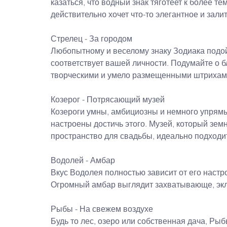
казаться, что водный знак тяготеет к более т
действительно хочет что-то элегантное и зал
Стрелец - За городом
Любопытному и веселому знаку Зодиака подой
соответствует вашей личности. Подумайте о
творческими и умело размещенными штрихам
Козерог - Потрясающий музей
Козероги умны, амбициозны и немного упрямы, 
настроены достичь этого. Музей, который зем
пространство для свадьбы, идеально подходит
Водолей - 
Амбар
Вкус Водолея полностью зависит от его настро
Огромный амбар выглядит захватывающе, экле
Рыбы - 
На свежем воздухе
Будь то лес, озеро или собственная дача, Рыб