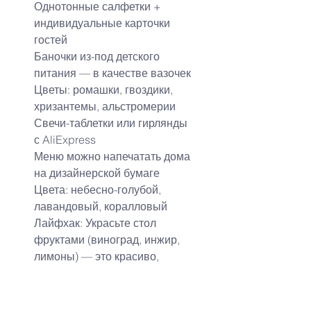
Однотонные салфетки + 
индивидуальные карточки 
гостей
Баночки из-под детского 
питания — в качестве вазочек
Цветы: ромашки, гвоздики, 
хризантемы, альстромерии
Свечи-таблетки или гирлянды 
с AliExpress
Меню можно напечатать дома 
на дизайнерской бумаге
Цвета: небесно-голубой, 
лавандовый, коралловый
Лайфхак: Украсьте стол 
фруктами (виноград, инжир, 
лимоны) — это красиво, 
съедобно и экономно!
✔
 Идеи по тематике свадьбы