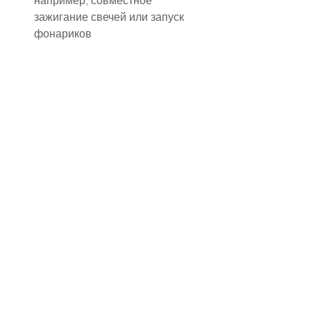
например, совместное 
зажигание свечей или запуск 
фонариков
✔ Акцент на персонализацию
Чем больше свадьба 
отражает вашу историю и 
вкусы, тем ярче и 
эмоциональнее она будет.
Персонализируйте декор и 
аксессуары: именные 
карточки гостей, свадебные 
атрибуты с вашими 
инициалами;
Включите личные истории в 
программу, чтобы гости 
почувствовали связь и 
эмоции пары;
Даже мелкие детали, вроде 