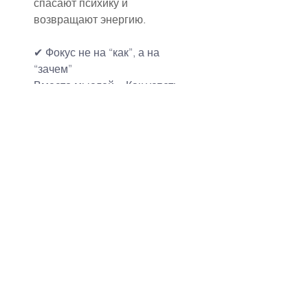
спасают психику и 
возвращают энергию.
✔ Фокус не на “как”, а на 
“зачем”
Вместо мыслей: «Как успеть 
всё?», «Как это воспримут?»
Задайте себе вопросы:
«Зачем я это делаю?»
«Что я хочу чувствовать в 
этот день?»
«Как я хочу, чтобы это 
запомнилось мне и нам?»
Это сдвигает акцент с стресса 
на смысл.
✔ Устройте “вечер обещаний” 
с партнёром
За 1–2 дня до свадьбы: