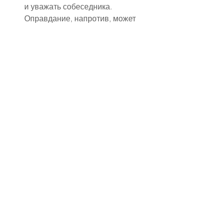
и уважать собеседника. 
Оправдание, напротив, может 
подрывать доверие, так как 
создаёт ощущение 
неискренности и нежелания 
признавать ошибки.
Стоит отметить, что иногда 
человек сам не замечает, как 
вместо объяснения начинает 
оправдываться. Это 
происходит из-за страха 
осуждения, желания 
сохранить хороший образ или 
привычки защищаться. 
Осознанность в речи и 
честное отношение к себе 
помогают вовремя заметить 
этот момент и изменить 