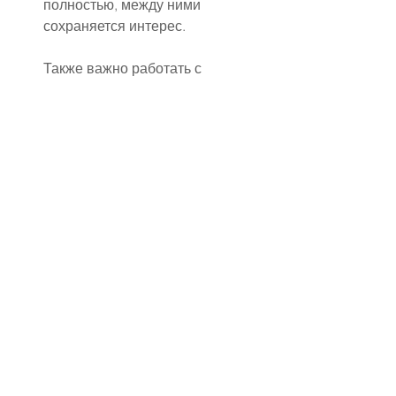
полностью, между ними 
сохраняется интерес.
Также важно работать с 
накопленными обидами. 
Невысказанные претензии со 
временем превращаются в 
холодность и раздражение. 
Умение прощать, признавать 
свои ошибки и искать 
компромиссы помогает 
освободить отношения от 
эмоционального груза и 
вернуть лёгкость.
Восстановление страсти — 
это процесс, который требует 
времени, терпения и желания 
с обеих сторон. Не 