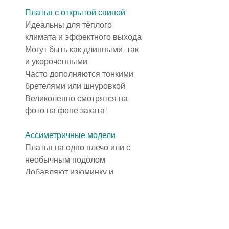
Платья с открытой спиной
Идеальны для тёплого 
климата и эффектного выхода
Могут быть как длинными, так 
и укороченными
Часто дополняются тонкими 
бретелями или шнуровкой
Великолепно смотрятся на 
фото на фоне заката!
Ассиметричные модели
Платья на одно плечо или с 
необычным подолом
Добавляют изюминку и 
выглядят свежо
Подходят тем, кто хочет быть 
не как все
Отлично сочетаются с 