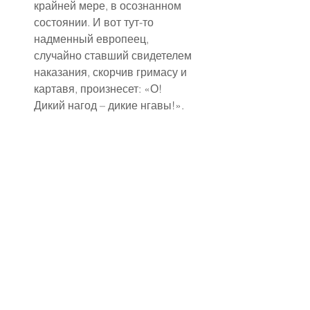
крайней мере, в осознанном 
состоянии. И вот тут-то 
надменный европеец, 
случайно ставший свидетелем 
наказания, скорчив гримасу и 
картавя, произнесет: «О! 
Дикий нагод – дикие нгавы!».
И даже не вспомнит, что, 
например, во Франции 
существует традиция, когда 
гости собирают остатки еды с 
праздничного стола в ночной 
горшок, заливают 
шампанским или вином, и 
заставляют новобрачных всё 
это съесть! Хорошо, если 
молодожены догадались 
заранее приобрести новый 