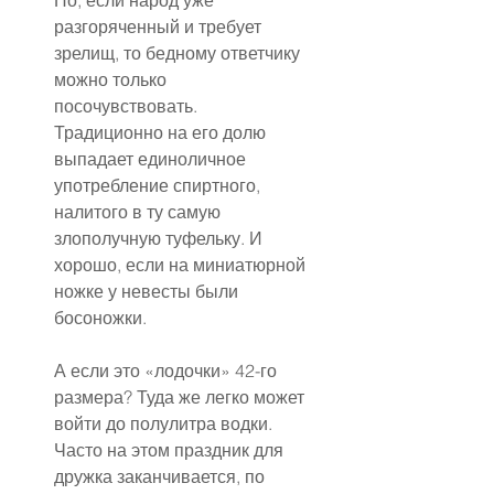
Но, если народ уже 
разгоряченный и требует 
зрелищ, то бедному ответчику 
можно только 
посочувствовать. 
Традиционно на его долю 
выпадает единоличное 
употребление спиртного, 
налитого в ту самую 
злополучную туфельку. И 
хорошо, если на миниатюрной 
ножке у невесты были 
босоножки.
А если это «лодочки» 42-го 
размера? Туда же легко может 
войти до полулитра водки. 
Часто на этом праздник для 
дружка заканчивается, по 