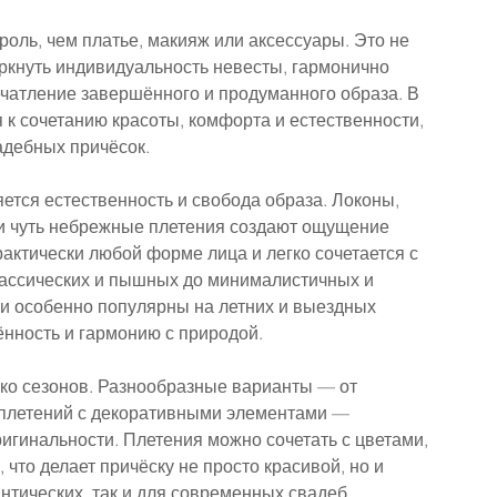
оль, чем платье, макияж или аксессуары. Это не 
ркнуть индивидуальность невесты, гармонично 
ечатление завершённого и продуманного образа. В 
к сочетанию красоты, комфорта и естественности, 
адебных причёсок.
ется естественность и свобода образа. Локоны, 
и чуть небрежные плетения создают ощущение 
рактически любой форме лица и легко сочетается с 
лассических и пышных до минималистичных и 
и особенно популярны на летних и выездных 
ённость и гармонию с природой.
ько сезонов. Разнообразные варианты — от 
еплетений с декоративными элементами — 
игинальности. Плетения можно сочетать с цветами, 
что делает причёску не просто красивой, но и 
нтических, так и для современных свадеб, 