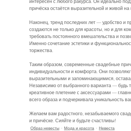
интересен с любого ракурса. Он идеально под
причёска остаётся выразительной и живой на 
Наконец, тренд последних лет — удобство и 
создаются не только для красоты, но и для к
требовать постоянного вмешательства и позво
Именно сочетание эстетики и функциональнос
торжества.
Таким образом, современные свадебные причё
индивидуальности и комфорта. Они позволяют 
выразительными и запоминающимися, оставая
Независимо от выбранного варианта — будь т
креативное плетение с аксессуарами — главно
всего образа и подчеркивала уникальность ва
Желаем вам радостного, незабываемого свад
и причёске. Сияйте и будьте счастливы!
Образ невесты
Мода и красота
Невеста