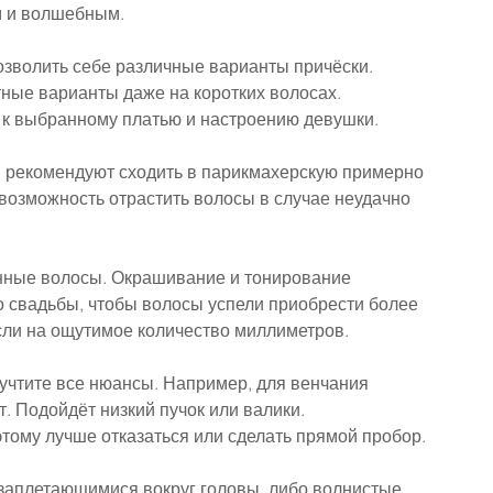
м и волшебным.
озволить себе различные варианты причёски. 
тные варианты даже на коротких волосах.
 к выбранному платью и настроению девушки.
ты рекомендуют сходить в парикмахерскую примерно 
т возможность отрастить волосы в случае неудачно 
нные волосы. Окрашивание и тонирование 
о свадьбы, чтобы волосы успели приобрести более 
асли на ощутимое количество миллиметров.
учтите все нюансы. Например, для венчания 
 Подойдёт низкий пучок или валики. 
тому лучше отказаться или сделать прямой пробор. 
заплетающимися вокруг головы, либо волнистые 