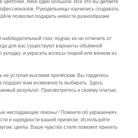
 цветочки, либо один большой. Всё это вы делаете 
офессионалов. Рукодельницы научились создавать 
Шёлк позволил подарить невесте разнообразие 
наблюдательный глаз, подчас их не отличить от 
огда для вас существуют варианты объёмной 
о укладку, и украсить волосы тиарой или венком из 
ть не уступая высоким причёскам. Вы гордитесь 
 подарит вам возможность выбирать. Здесь 
аемый результат. Присмотритесь к своему платью, 
.
стые ниспадающие локоны? Помните об украшениях 
ости и нарядности вашей причёске. Используйте 
угом, цветы. Ваше чувство стиля поможет принять 