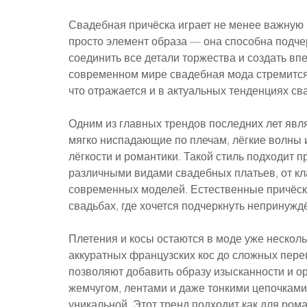
Свадебная причёска играет не менее важную р
просто элемент образа — она способна подче
соединить все детали торжества и создать вп
современном мире свадебная мода стремится 
что отражается и в актуальных тенденциях св
Одним из главных трендов последних лет явля
мягко ниспадающие по плечам, лёгкие волны 
лёгкости и романтики. Такой стиль подходит п
различными видами свадебных платьев, от к
современных моделей. Естественные причёск
свадьбах, где хочется подчеркнуть непринужд
Плетения и косы остаются в моде уже нескол
аккуратных французских кос до сложных пер
позволяют добавить образу изысканности и ор
жемчугом, лентами и даже тонкими цепочками, 
уникальной. Этот тренд подходит как для рома