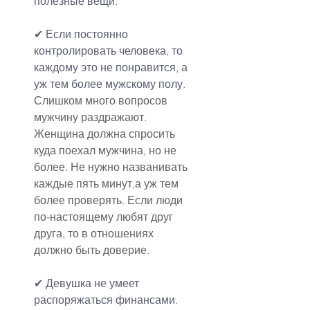
полезные вещи.
✔ Если постоянно 
контролировать человека, то 
каждому это не понравится, а 
уж тем более мужскому полу. 
Слишком много вопросов 
мужчину раздражают. 
Женщина должна спросить 
куда поехал мужчина, но не 
более. Не нужно названивать 
каждые пять минут,а уж тем 
более проверять. Если люди 
по-настоящему любят друг 
друга, то в отношениях 
должно быть доверие.
✔ Девушка не умеет 
распоряжаться финансами.