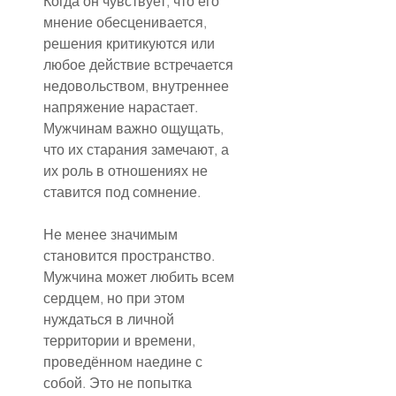
Когда он чувствует, что его 
мнение обесценивается, 
решения критикуются или 
любое действие встречается 
недовольством, внутреннее 
напряжение нарастает. 
Мужчинам важно ощущать, 
что их старания замечают, а 
их роль в отношениях не 
ставится под сомнение.
Не менее значимым 
становится пространство. 
Мужчина может любить всем 
сердцем, но при этом 
нуждаться в личной 
территории и времени, 
проведённом наедине с 
собой. Это не попытка 