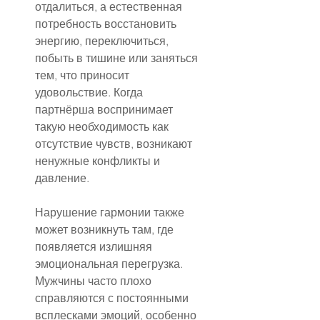
отдалиться, а естественная 
потребность восстановить 
энергию, переключиться, 
побыть в тишине или заняться 
тем, что приносит 
удовольствие. Когда 
партнёрша воспринимает 
такую необходимость как 
отсутствие чувств, возникают 
ненужные конфликты и 
давление.
Нарушение гармонии также 
может возникнуть там, где 
появляется излишняя 
эмоциональная перегрузка. 
Мужчины часто плохо 
справляются с постоянными 
всплесками эмоций, особенно 