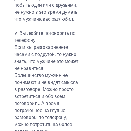
побыть один или с друзьями, 
не нужно в это время думать, 
что мужчина вас разлюбил.
✔ Вы любите поговорить по 
телефону. 
Если вы разговариваете 
часами с подругой, то нужно 
знать, что мужчине это может 
не нравиться.
Большинство мужчин не 
понимают и не видят смысла 
в разговоре. Можно просто 
встретиться и обо всем 
поговорить. А время, 
потраченное на глупые 
разговоры по телефону, 
можно потратить на более 