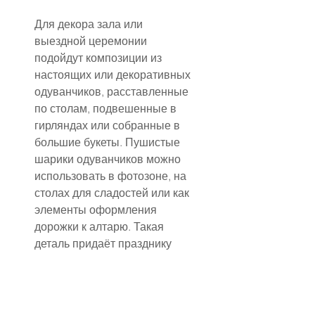
Для декора зала или 
выездной церемонии 
подойдут композиции из 
настоящих или декоративных 
одуванчиков, расставленные 
по столам, подвешенные в 
гирляндах или собранные в 
большие букеты. Пушистые 
шарики одуванчиков можно 
использовать в фотозоне, на 
столах для сладостей или как 
элементы оформления 
дорожки к алтарю. Такая 
деталь придаёт празднику 
лёгкость и невесомость.
Букет невесты в тематике 
одуванчиков может включать 