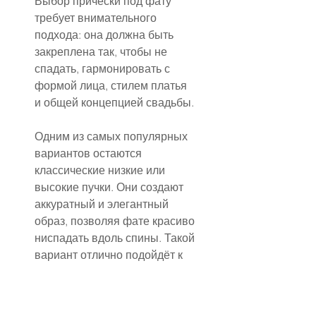
Выбор причёски под фату 
требует внимательного 
подхода: она должна быть 
закреплена так, чтобы не 
спадать, гармонировать с 
формой лица, стилем платья 
и общей концепцией свадьбы.
Одним из самых популярных 
вариантов остаются 
классические низкие или 
высокие пучки. Они создают 
аккуратный и элегантный 
образ, позволяя фате красиво 
ниспадать вдоль спины. Такой 
вариант отлично подойдёт к 
платьям с открытой спиной 
или с выразительной отделкой 
на плечах. Для более 