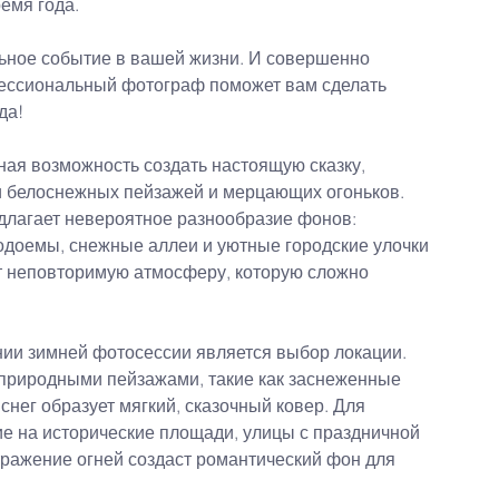
емя года.
ьное событие в вашей жизни. И совершенно 
фессиональный фотограф поможет вам сделать 
да!
ая возможность создать настоящую сказку, 
и белоснежных пейзажей и мерцающих огоньков. 
едлагает невероятное разнообразие фонов: 
водоемы, снежные аллеи и уютные городские улочки 
т неповторимую атмосферу, которую сложно 
ии зимней фотосессии является выбор локации. 
природными пейзажами, такие как заснеженные 
снег образует мягкий, сказочный ковер. Для 
ие на исторические площади, улицы с праздничной 
тражение огней создаст романтический фон для 