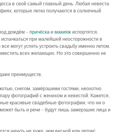
цесса в свой самый главный день. Любая невеста 
фиях, которые легко получаются в солнечный 
под дождём – 
причёска
 и 
макияж
 испортятся, 
, испачкаться при малейшей неосторожности в 
 все могут успеть устроить свадьбу именно летом.
вместить всех желающих. Но это совершенно не 
 даже преимуществ.
отью, снегом, замёрзшими гостями, неохотно 
ару фотографий с женихом и невестой. Кажется, 
ные красивые свадебные фотографии, что ни о 
ожет быть и речи – будут лишь замерзшие лица и 
тся ничуть не хуже, чем весной или летом!