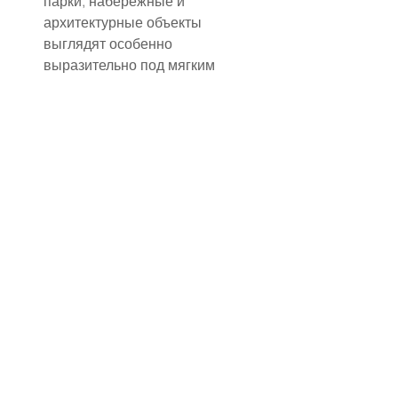
парки, набережные и 
архитектурные объекты 
выглядят особенно 
выразительно под мягким 
серым светом. Листья, мокрая 
плитка, отражения в лужах 
создают художественные 
эффекты, которые 
практически невозможно 
повторить при ярком солнце.
✔ Психологический настрой
Важно настроиться на 
позитив. Плохая погода может 
восприниматься как стресс, 
но если воспринимать её как 
уникальную возможность, 
кадры получаются живыми и 
эмоциональными. 