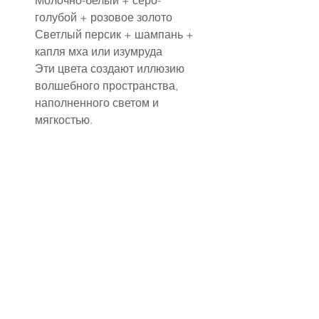
голубой + розовое золото
Светлый персик + шампань + 
капля мха или изумруда
Эти цвета создают иллюзию 
волшебного пространства, 
наполненного светом и 
мягкостью.
✔ Локация
Для свадьбы в сказочном 
стиле подойдёт:
старинная усадьба или замок
ботанический сад или 
оранжерея
шатёр с прозрачными стенами
зал с высокими потолками и 
колоннами