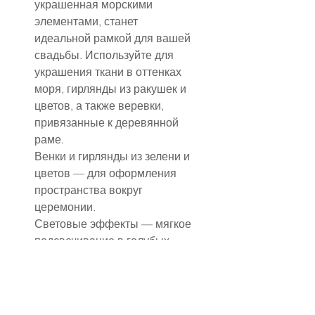
украшенная морскими 
элементами, станет 
идеальной рамкой для вашей 
свадьбы. Используйте для 
украшения ткани в оттенках 
моря, гирлянды из ракушек и 
цветов, а также веревки, 
привязанные к деревянной 
раме.
Венки и гирлянды из зелени и 
цветов — для оформления 
пространства вокруг 
церемонии.
Световые эффекты — мягкое 
подсвечивание в голубых, 
белых и золотых тонах 
создаст загадочную 
атмосферу вечернего океана.
Пляжный песок и камни — 