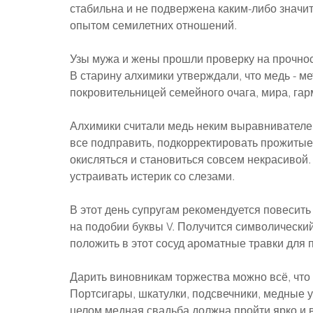
стабильна и не подвержена каким-либо значит
опытом семилетних отношений.
Узы мужа и жены прошли проверку на прочност
В старину алхимики утверждали, что медь - ме
покровительницей семейного очага, мира, гар
Алхимики считали медь неким выравнивателем
все подправить, подкорректировать прожитые 
окисляться и становиться совсем некрасивой. 
устраивать истерик со слезами.
В этот день супругам рекомендуется повесить
на подобии буквы V. Получится символический
положить в этот сосуд ароматные травки для 
Дарить виновникам торжества можно всё, что 
Портсигары, шкатулки, подсвечники, медные у
целом медная свадьба должна пройти ярко и 