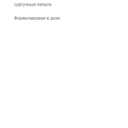
сургучные печати.
Формулировки в духе:
«Господин и Госпожа такие
-то 
приглашают вас на 
великосветский бал в честь 
заключения союза любви...»
Дресс-код:
✔ Гостям можно предложить 
пастельную палитру, 
аксессуары (вентиляторы, 
трости, шляпы, украшения в 
стиле XVIII века).
✔ Для VIP-гостей — даже 
прокат париков или 
карнавальных масок.
✅ 
Развлечения и атмосфера