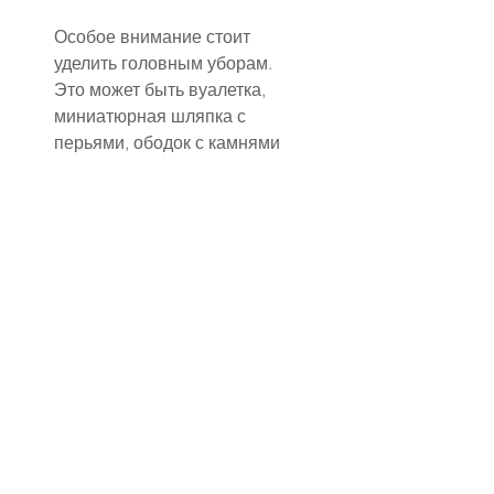
Особое внимание стоит 
уделить головным уборам. 
Это может быть вуалетка, 
миниатюрная шляпка с 
перьями, ободок с камнями 
или кружевная повязка в духе 
20-х годов. Вуалетка — один 
из самых знаковых 
аксессуаров ретро-свадьбы: 
она создаёт ореол 
таинственности и 
женственности, идеально 
сочетаясь с платьями в стиле 
«русалка» или «чайной 
длины».
Не менее важны перчатки — 
короткие кружевные или 