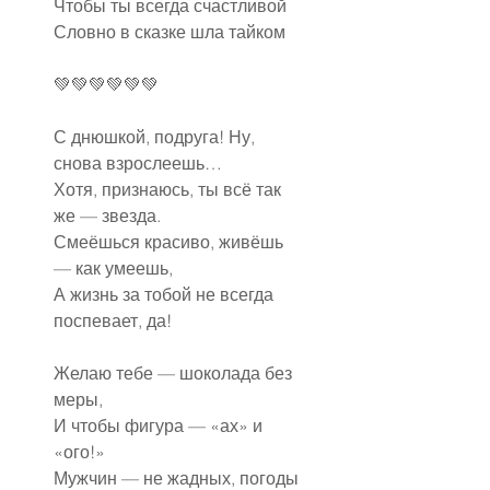
Чтобы ты всегда счастливой
Словно в сказке шла тайком
💚💚💚💚💚💚
С днюшкой, подруга! Ну, 
снова взрослеешь…
Хотя, признаюсь, ты всё так 
же — звезда.
Смеёшься красиво, живёшь 
— как умеешь,
А жизнь за тобой не всегда 
поспевает, да!
Желаю тебе — шоколада без 
меры,
И чтобы фигура — «ах» и 
«ого!»
Мужчин — не жадных, погоды 