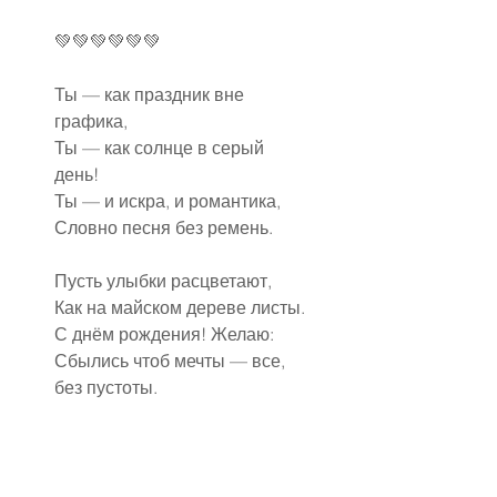
💚💚💚💚💚💚
Ты — как праздник вне 
графика,
Ты — как солнце в серый 
день!
Ты — и искра, и романтика,
Словно песня без ремень.
Пусть улыбки расцветают,
Как на майском дереве листы.
С днём рождения! Желаю:
Сбылись чтоб мечты — все, 
без пустоты.
💚💚💚💚💚💚
С днюшкой, подруженька, 