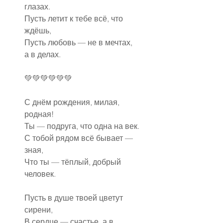
глазах.
Пусть летит к тебе всё, что 
ждёшь,
Пусть любовь — не в мечтах, 
а в делах.
💚💚💚💚💚💚
С днём рождения, милая, 
родная!
Ты — подруга, что одна на век.
С тобой рядом всё бывает — 
зная,
Что ты — тёплый, добрый 
человек.
Пусть в душе твоей цветут 
сирени,
В сердце — счастье, а в 