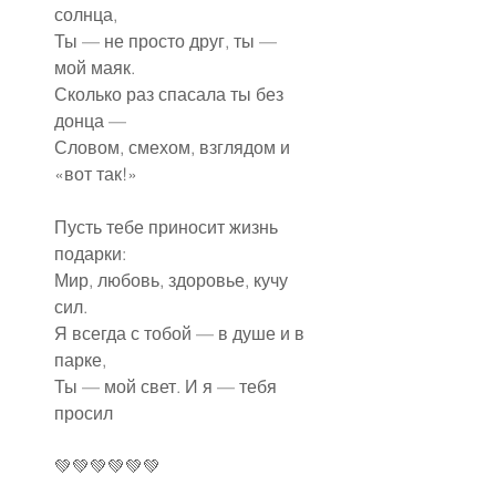
солнца,
Ты — не просто друг, ты — 
мой маяк.
Сколько раз спасала ты без 
донца —
Словом, смехом, взглядом и 
«вот так!»
Пусть тебе приносит жизнь 
подарки:
Мир, любовь, здоровье, кучу 
сил.
Я всегда с тобой — в душе и в 
парке,
Ты — мой свет. И я — тебя 
просил
💚💚💚💚💚💚