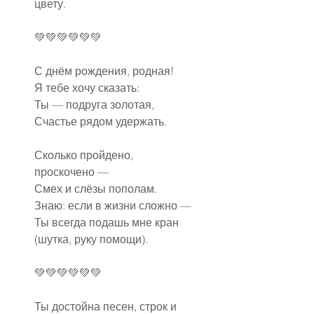
цвету.
💚💚💚💚💚💚
С днём рождения, родная!
Я тебе хочу сказать:
Ты — подруга золотая,
Счастье рядом удержать.
Сколько пройдено, 
проскочено —
Смех и слёзы пополам.
Знаю: если в жизни сложно —
Ты всегда подашь мне кран 
(шутка, руку помощи).
💚💚💚💚💚💚
Ты достойна песен, строк и 