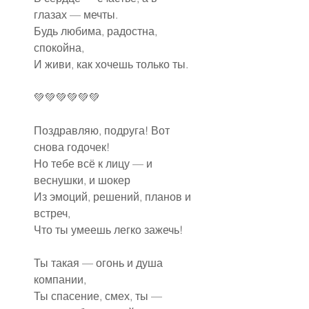
глазах — мечты.
Будь любима, радостна, 
спокойна,
И живи, как хочешь только ты.
💚💚💚💚💚💚
Поздравляю, подруга! Вот 
снова годочек!
Но тебе всё к лицу — и 
веснушки, и шокер
Из эмоций, решений, планов и 
встреч,
Что ты умеешь легко зажечь!
Ты такая — огонь и душа 
компании,
Ты спасение, смех, ты — 