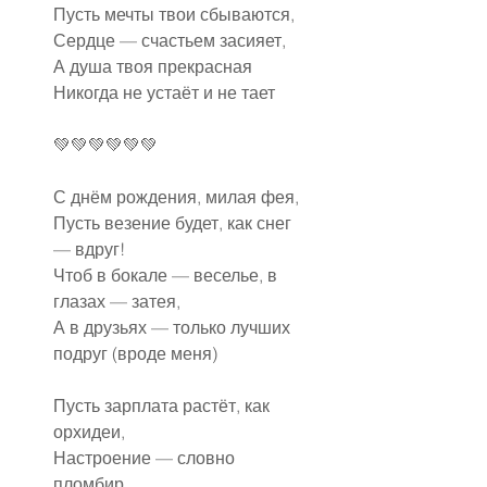
Пусть мечты твои сбываются,
Сердце — счастьем засияет,
А душа твоя прекрасная
Никогда не устаёт и не тает
💚💚💚💚💚💚
С днём рождения, милая фея,
Пусть везение будет, как снег 
— вдруг!
Чтоб в бокале — веселье, в 
глазах — затея,
А в друзьях — только лучших 
подруг (вроде меня)
Пусть зарплата растёт, как 
орхидеи,
Настроение — словно 
пломбир.