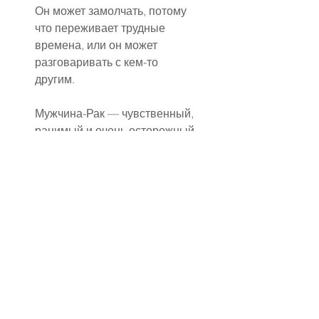
Он может замолчать, потому 
что переживает трудные 
времена, или он может 
разговаривать с кем-то 
другим.
Мужчина-Рак — чувственный, 
ранимый и очень осторожный 
в проявлении чувств. Если он 
перестал писать и звонить, 
причин может быть несколько, 
и важно понимать тонкости 
его психологии.
✅ 
Возможные причины 
молчания мужчины-Рака:
✅ 
Он обиделся, но не сказал