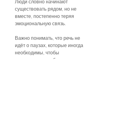
Люди словно начинают 
существовать рядом, но не 
вместе, постепенно теряя 
эмоциональную связь.
Важно понимать, что речь не 
идёт о паузах, которые иногда 
необходимы, чтобы 
успокоиться и собраться с 
мыслями. Опасным 
становится именно 
длительное, осознанное 
избегание общения, когда 
диалог заменяется холодной 
тишиной. В таких случаях 
молчание перестаёт быть 
способом сохранить 
спокойствие и превращается 
в инструмент разрушения.