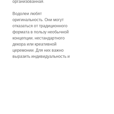
организованная.
Водолеи любят 
оригинальность. Они могут 
отказаться от традиционного 
формата в пользу необычной 
концепции, нестандартного 
декора или креативной 
церемонии. Для них важно 
выразить индивидуальность и 
не быть «как все».
Рыбы мечтательны и 
романтичны. Они создают 
атмосферу нежности, сказки и 
тонких деталей. Их свадьба 
часто наполнена светом, 
цветами и трогательными 
моментами, которые 