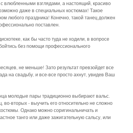
 с влюбленными взглядами, а настоящий, красиво 
озможно даже в специальных костюмах! Такое 
ом любого праздника! Конечно, такой танец должен 
рофессионально поставлен.
искотеке, как бы часто туда не ходили, в вопросе 
обойтись без помощи профессионального 
месяцев, не меньше! Зато результат превзойдет все 
да на свадьбу, и все-все просто ахнут, увидев Ваш 
анца молодые пары традиционно выбирают вальс.
, во-вторых - выучить его относительно не сложно 
 костюмы. Однако можно соригинальничать и 
стное танго или даже зажигательную сальсу, или 