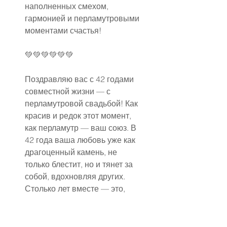
наполненных смехом, 
гармонией и перламутровыми 
моментами счастья!
💚💚💚💚💚💚
Поздравляю вас с 42 годами 
совместной жизни — с 
перламутровой свадьбой! Как 
красив и редок этот момент, 
как перламутр — ваш союз. В 
42 года ваша любовь уже как 
драгоценный камень, не 
только блестит, но и тянет за 
собой, вдохновляя других. 
Столько лет вместе — это, 
наверное, как коллекция 
редких ракушек, каждая из 
которых хранит свою историю 